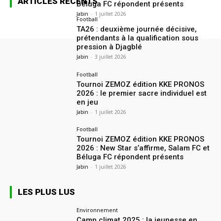
ARTICLES RÉCENTS
Béluga FC répondent présents
Jabin
-
1 juillet 2026
Football
TA26 : deuxième journée décisive,
prétendants à la qualification sous
pression à Djagblé
Jabin
-
3 juillet 2026
Football
Tournoi ZEMOZ édition KKE PRONOS
2026 : le premier sacre individuel est
en jeu
Jabin
-
1 juillet 2026
Football
Tournoi ZEMOZ édition KKE PRONOS
2026 : New Star s’affirme, Salam FC et
Béluga FC répondent présents
Jabin
-
1 juillet 2026
LES PLUS LUS
Environnement
Camp climat 2025 : la jeunesse en