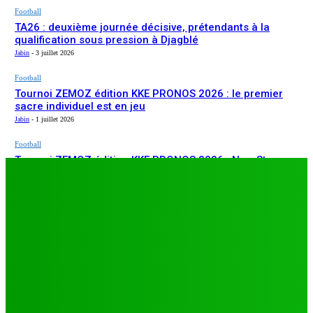
Football
TA26 : deuxième journée décisive, prétendants à la
qualification sous pression à Djagblé
Jabin
-
3 juillet 2026
Football
Tournoi ZEMOZ édition KKE PRONOS 2026 : le premier
sacre individuel est en jeu
Jabin
-
1 juillet 2026
Football
Tournoi ZEMOZ édition KKE PRONOS 2026 : New Star
ARTICLES RÉCENTS
s’affirme, Salam FC et Béluga FC répondent présents
Jabin
-
1 juillet 2026
Football
TA26 : deuxième journée décisive, prétendants à la
qualification sous pression à Djagblé
Jabin
-
3 juillet 2026
Football
Tournoi ZEMOZ édition KKE PRONOS 2026 : le premier
sacre individuel est en jeu
Jabin
-
1 juillet 2026