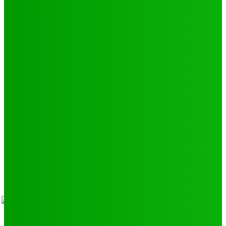
Football
250
Natation
43
Culture
24
Santé
17
Environnement
11
SCIENCE - TECH
9
LIENS UTILES
Athlétisme
9
Politique de confidentialité
Mentions légales
À propos
Contact
Sponsors
- Advertisement -