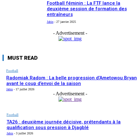
Football féminin : La FTF lance la
deuxième session de formation des
entraîneurs
Jabin
-
27 janvier 2025
- Advertisement -
MUST READ
Football
Radomiak Radom : La belle progression d’Ametowou Bryan
avant le coup d’envoi de la saison
Jabin
-
17 juillet 2026
- Advertisement -
Football
TA26 : deuxième journée décisive, prétendants à la
qualification sous pression à Djagblé
Jabin
-
3 juillet 2026