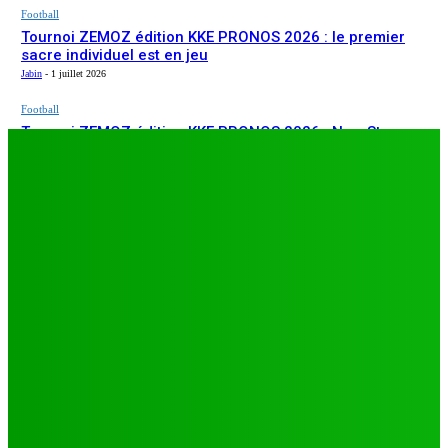
Football
Tournoi ZEMOZ édition KKE PRONOS 2026 : le premier
sacre individuel est en jeu
Jabin
-
1 juillet 2026
Football
Tournoi ZEMOZ édition KKE PRONOS 2026 : New Star
ARTICLES RÉCENTS
s’affirme, Salam FC et Béluga FC répondent présents
Jabin
-
1 juillet 2026
Football
TA26 : deuxième journée décisive, prétendants à la
qualification sous pression à Djagblé
Jabin
-
3 juillet 2026
Football
Tournoi ZEMOZ édition KKE PRONOS 2026 : le premier
sacre individuel est en jeu
Jabin
-
1 juillet 2026
Football
Tournoi ZEMOZ édition KKE PRONOS 2026 : New Star
s’affirme, Salam FC et Béluga FC répondent présents
Jabin
-
1 juillet 2026
LES PLUS LUS