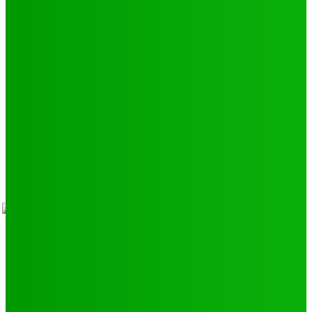
Environnement
11
SCIENCE - TECH
9
LIENS UTILES
Athlétisme
9
Politique de confidentialité
Mentions légales
À propos
Contact
Sponsors
- Advertisement -