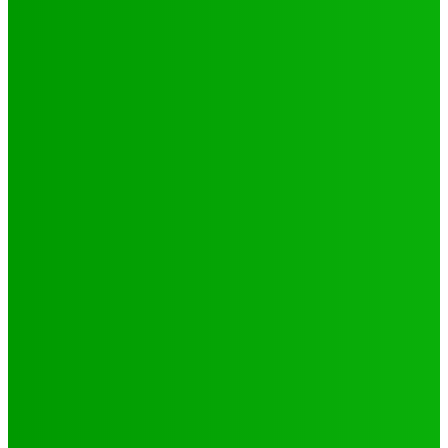
Environnement
Camp climat 2025 : la jeunesse en action pour une
Afrique résiliente
Jabin
-
16 mai 2025
Santé
4 voix féminines pour faire avancer les DSSR/PF : Récits
et réalités
Jabin
-
25 septembre 2025
Natation
JO 2024/ NATATION : DE LOMÉ A PARIS, LE PARCOURS DES
02 PORTES FLAMBEAUX TOGOLAIS
Hiler
-
29 octobre 2024
CATÉGORIES
Sport
321
Football
250
Natation
43
Culture
24
Santé
17