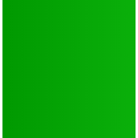
Environnement
Camp climat 2025 : la jeunesse en action pour une
Afrique résiliente
Jabin
-
16 mai 2025
Santé
4 voix féminines pour faire avancer les DSSR/PF : Récits
et réalités
Jabin
-
25 septembre 2025
Natation
JO 2024/ NATATION : DE LOMÉ A PARIS, LE PARCOURS DES
02 PORTES FLAMBEAUX TOGOLAIS
Hiler
-
29 octobre 2024
CATÉGORIES
Sport
321
Football
250
Natation
43
Culture
24
Santé
17