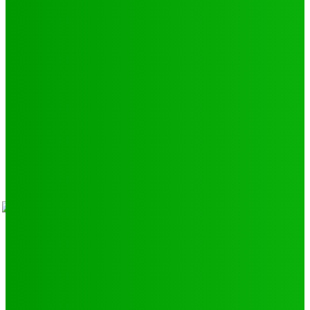
Environnement
11
SCIENCE - TECH
9
LIENS UTILES
Athlétisme
9
Politique de confidentialité
Mentions légales
À propos
Contact
Sponsors
- Advertisement -