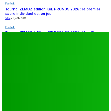
Football
Tournoi ZEMOZ édition KKE PRONOS 2026 : le premier
sacre individuel est en jeu
Jabin
-
1 juillet 2026
Football
Tournoi ZEMOZ édition KKE PRONOS 2026 : New Star
ARTICLES RÉCENTS
s’affirme, Salam FC et Béluga FC répondent présents
Jabin
-
1 juillet 2026
Football
TA26 : deuxième journée décisive, prétendants à la
qualification sous pression à Djagblé
Jabin
-
3 juillet 2026
Football
Tournoi ZEMOZ édition KKE PRONOS 2026 : le premier
sacre individuel est en jeu
Jabin
-
1 juillet 2026
Football
Tournoi ZEMOZ édition KKE PRONOS 2026 : New Star
s’affirme, Salam FC et Béluga FC répondent présents
Jabin
-
1 juillet 2026
LES PLUS LUS