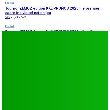
Football
Tournoi ZEMOZ édition KKE PRONOS 2026 : le premier
sacre individuel est en jeu
Jabin
-
1 juillet 2026
Football
Tournoi ZEMOZ édition KKE PRONOS 2026 : New Star
ARTICLES RÉCENTS
s’affirme, Salam FC et Béluga FC répondent présents
Jabin
-
1 juillet 2026
Football
TA26 : deuxième journée décisive, prétendants à la
qualification sous pression à Djagblé
Jabin
-
3 juillet 2026
Football
Tournoi ZEMOZ édition KKE PRONOS 2026 : le premier
sacre individuel est en jeu
Jabin
-
1 juillet 2026
Football
Tournoi ZEMOZ édition KKE PRONOS 2026 : New Star
s’affirme, Salam FC et Béluga FC répondent présents
Jabin
-
1 juillet 2026
LES PLUS LUS