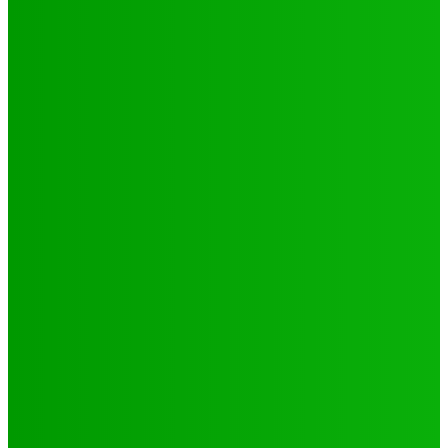
Environnement
Camp climat 2025 : la jeunesse en action pour une
Afrique résiliente
Jabin
-
16 mai 2025
Santé
4 voix féminines pour faire avancer les DSSR/PF : Récits
et réalités
Jabin
-
25 septembre 2025
Natation
JO 2024/ NATATION : DE LOMÉ A PARIS, LE PARCOURS DES
02 PORTES FLAMBEAUX TOGOLAIS
Hiler
-
29 octobre 2024
CATÉGORIES
Sport
321
Football
250
Natation
43
Culture
24
Santé
17