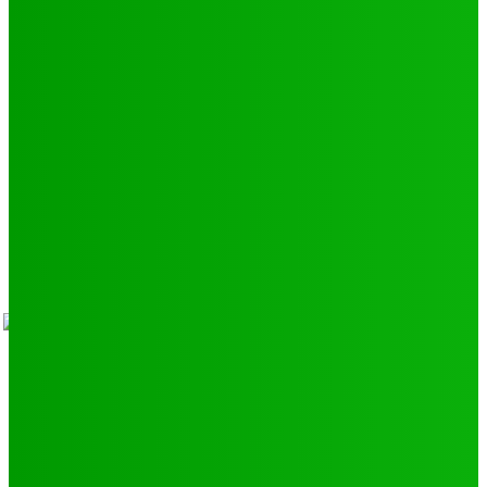
Environnement
11
SCIENCE - TECH
9
LIENS UTILES
Athlétisme
9
Politique de confidentialité
Mentions légales
À propos
Contact
Sponsors
- Advertisement -