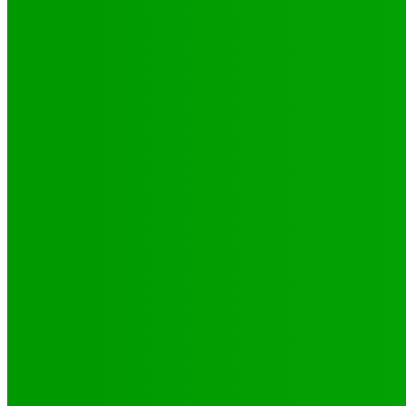
Environnement
Camp climat 2025 : la jeunesse en action pour une Afrique résilie
16 mai 2025
Santé
4 voix féminines pour faire avancer les DSSR/PF : Récits et réalit
25 septembre 2025
Natation
JO 2024/ NATATION : DE LOMÉ A PARIS, LE PARCOURS DES 02 P
29 octobre 2024
CATÉGORIES
Sport
321
Football
250
Natation
43
Culture
24
Santé
17
Environnement
11
SCIENCE - TECH
9