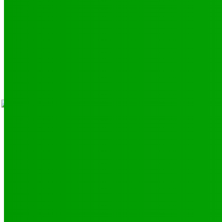
LIENS UTILES
Athlétisme
9
Politique de confidentialité
Mentions légales
À propos
Contact
Sponsors
- Advertisement -
Facebook
Instagram
V