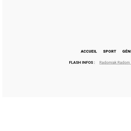
27.3
Lomé
vendredi, août 7, 2026
ACCUEIL
SPORT
GÉN
FLASH INFOS :
Radomiak Radom : 