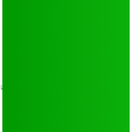
Environnement
11
SCIENCE - TECH
9
LIENS UTILES
Athlétisme
9
Politique de confidentialité
Mentions légales
À propos
Contact
Sponsors
- Advertisement -