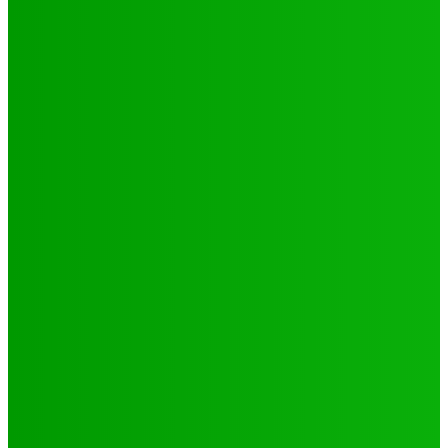
Environnement
Camp climat 2025 : la jeunesse en action pour une
Afrique résiliente
Jabin
-
16 mai 2025
Santé
4 voix féminines pour faire avancer les DSSR/PF : Récits
et réalités
Jabin
-
25 septembre 2025
Natation
JO 2024/ NATATION : DE LOMÉ A PARIS, LE PARCOURS DES
02 PORTES FLAMBEAUX TOGOLAIS
Hiler
-
29 octobre 2024
CATÉGORIES
Sport
321
Football
250
Natation
43
Culture
24
Santé
17