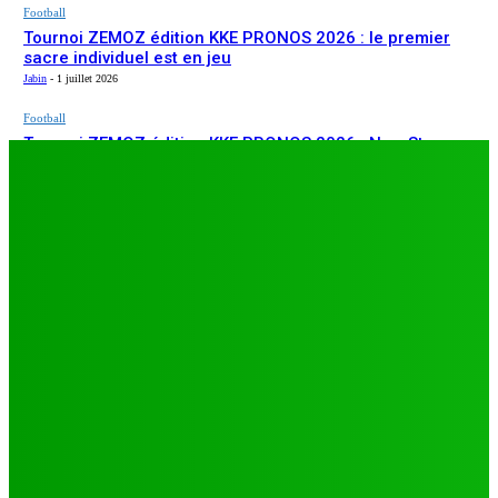
Football
Tournoi ZEMOZ édition KKE PRONOS 2026 : le premier
sacre individuel est en jeu
Jabin
-
1 juillet 2026
Football
Tournoi ZEMOZ édition KKE PRONOS 2026 : New Star
ARTICLES RÉCENTS
s’affirme, Salam FC et Béluga FC répondent présents
Jabin
-
1 juillet 2026
Football
TA26 : deuxième journée décisive, prétendants à la
qualification sous pression à Djagblé
Jabin
-
3 juillet 2026
Football
Tournoi ZEMOZ édition KKE PRONOS 2026 : le premier
sacre individuel est en jeu
Jabin
-
1 juillet 2026
Football
Tournoi ZEMOZ édition KKE PRONOS 2026 : New Star
s’affirme, Salam FC et Béluga FC répondent présents
Jabin
-
1 juillet 2026
LES PLUS LUS