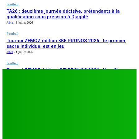
Football
TA26 : deuxième journée décisive, prétendants à la
qualification sous pression à Djagblé
Jabin
-
3 juillet 2026
Football
Tournoi ZEMOZ édition KKE PRONOS 2026 : le premier
sacre individuel est en jeu
Jabin
-
1 juillet 2026
Football
Tournoi ZEMOZ édition KKE PRONOS 2026 : New Star
ARTICLES RÉCENTS
s’affirme, Salam FC et Béluga FC répondent présents
Jabin
-
1 juillet 2026
Football
TA26 : deuxième journée décisive, prétendants à la
qualification sous pression à Djagblé
Jabin
-
3 juillet 2026
Football
Tournoi ZEMOZ édition KKE PRONOS 2026 : le premier
sacre individuel est en jeu
Jabin
-
1 juillet 2026