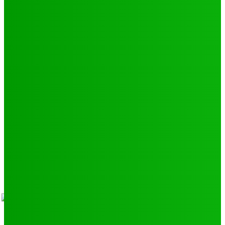
Football
250
Natation
43
Culture
24
Santé
17
Environnement
11
SCIENCE - TECH
9
LIENS UTILES
Athlétisme
9
Politique de confidentialité
Mentions légales
À propos
Contact
Sponsors
- Advertisement -