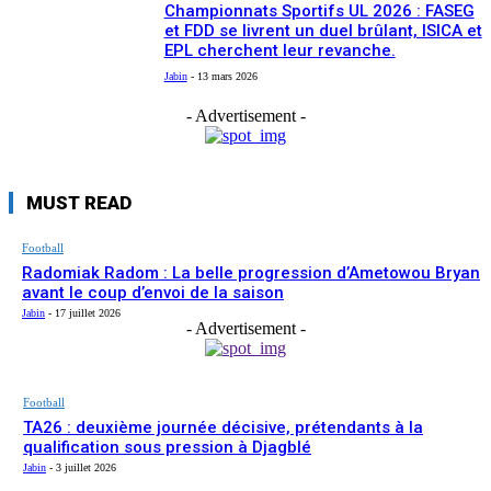
Championnats Sportifs UL 2026 : FASEG
et FDD se livrent un duel brûlant, ISICA et
EPL cherchent leur revanche.
Jabin
-
13 mars 2026
- Advertisement -
MUST READ
Football
Radomiak Radom : La belle progression d’Ametowou Bryan
avant le coup d’envoi de la saison
Jabin
-
17 juillet 2026
- Advertisement -
Football
TA26 : deuxième journée décisive, prétendants à la
qualification sous pression à Djagblé
Jabin
-
3 juillet 2026