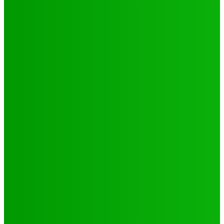
Environnement
Camp climat 2025 : la jeunesse en action pour une
Afrique résiliente
Jabin
-
16 mai 2025
Santé
4 voix féminines pour faire avancer les DSSR/PF : Récits
et réalités
Jabin
-
25 septembre 2025
Natation
JO 2024/ NATATION : DE LOMÉ A PARIS, LE PARCOURS DES
02 PORTES FLAMBEAUX TOGOLAIS
Hiler
-
29 octobre 2024
CATÉGORIES
Sport
321
Football
250
Natation
43
Culture
24
Santé
17