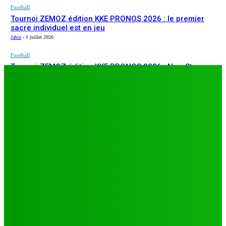
Football
Tournoi ZEMOZ édition KKE PRONOS 2026 : le premier
sacre individuel est en jeu
Jabin
-
1 juillet 2026
Football
Tournoi ZEMOZ édition KKE PRONOS 2026 : New Star
ARTICLES RÉCENTS
s’affirme, Salam FC et Béluga FC répondent présents
Jabin
-
1 juillet 2026
Football
TA26 : deuxième journée décisive, prétendants à la
qualification sous pression à Djagblé
Jabin
-
3 juillet 2026
Football
Tournoi ZEMOZ édition KKE PRONOS 2026 : le premier
sacre individuel est en jeu
Jabin
-
1 juillet 2026
Football
Tournoi ZEMOZ édition KKE PRONOS 2026 : New Star
s’affirme, Salam FC et Béluga FC répondent présents
Jabin
-
1 juillet 2026
LES PLUS LUS