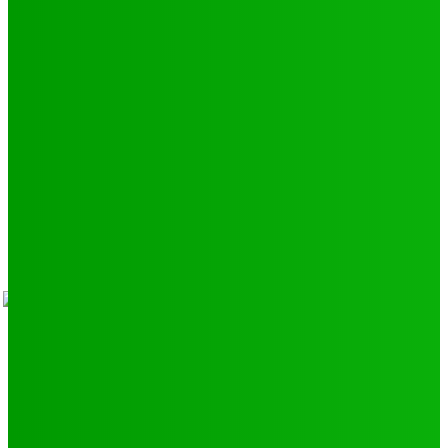
Environnement
11
SCIENCE - TECH
9
LIENS UTILES
Athlétisme
9
Politique de confidentialité
Mentions légales
À propos
Contact
Sponsors
- Advertisement -