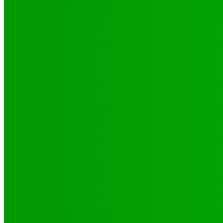
Environnement
Camp climat 2025 : la jeunesse en action pour une Afrique résilie
16 mai 2025
Santé
4 voix féminines pour faire avancer les DSSR/PF : Récits et réalit
25 septembre 2025
Natation
JO 2024/ NATATION : DE LOMÉ A PARIS, LE PARCOURS DES 02 P
29 octobre 2024
CATÉGORIES
Sport
321
Football
250
Natation
43
Culture
24
Santé
17
Environnement
11