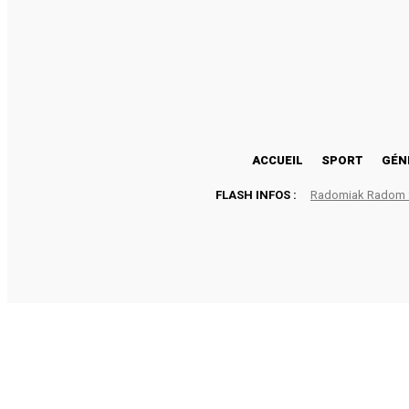
23.7
Lomé
vendredi, août 7, 2026
ACCUEIL
SPORT
GÉN
FLASH INFOS :
Radomiak Radom : 