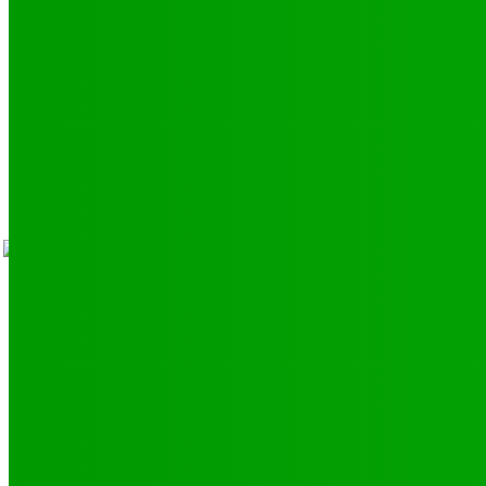
SCIENCE - TECH
9
LIENS UTILES
Athlétisme
9
Politique de confidentialité
Mentions légales
À propos
Contact
Sponsors
- Advertisement -
Facebook
Instagram
V