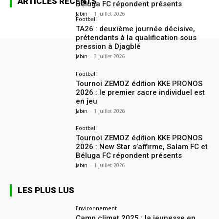
ARTICLES RÉCENTS
Béluga FC répondent présents
Jabin
-
1 juillet 2026
Football
TA26 : deuxième journée décisive,
prétendants à la qualification sous
pression à Djagblé
Jabin
-
3 juillet 2026
Football
Tournoi ZEMOZ édition KKE PRONOS
2026 : le premier sacre individuel est
en jeu
Jabin
-
1 juillet 2026
Football
Tournoi ZEMOZ édition KKE PRONOS
2026 : New Star s’affirme, Salam FC et
Béluga FC répondent présents
Jabin
-
1 juillet 2026
LES PLUS LUS
Environnement
Camp climat 2025 : la jeunesse en