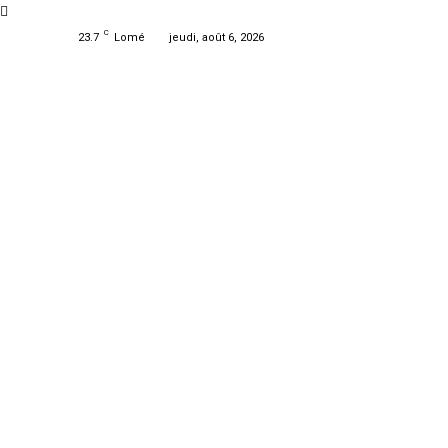
C
23.7
Lomé
jeudi, août 6, 2026