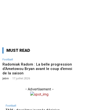
progression
d’Ametowou
Bryan avant
le coup
d’envoi de la
saison
MUST READ
Football
Radomiak Radom : La belle progression
d’Ametowou Bryan avant le coup d’envoi
de la saison
Jabin
-
17 juillet 2026
- Advertisement -
Football