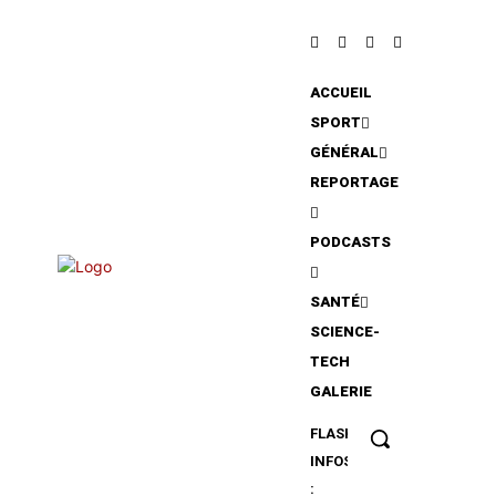
ACCUEIL
SPORT
GÉNÉRAL
REPORTAGE
PODCASTS
SANTÉ
SCIENCE-
TECH
GALERIE
FLASH
Radomiak
INFOS
Radom : La
:
belle