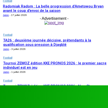
Football
Radomiak Radom : La belle progression d’Ametowou Bryan
avant le coup d’envoi de la saison
Jabin
-
17 juillet 2026
- Advertisement -
Football
TA26 : deuxième journée décisive, prétendants à la
qualification sous pression à Djagblé
Jabin
-
3 juillet 2026
Football
Tournoi ZEMOZ édition KKE PRONOS 2026 : le premier sacre
individuel est en jeu
Jabin
-
1 juillet 2026
Football
Tournoi ZEMOZ édition KKE PRONOS 2026 : New Star
ARTICLES RÉCENTS
s’affirme, Salam FC et Béluga FC répondent présents
Jabin
-
1 juillet 2026
Football
TA26 : deuxième journée décisive, prétendants à la