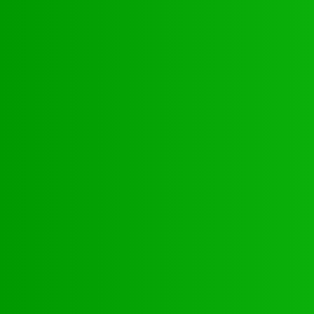
Natation
JO 2024/ NATATION : DE LOMÉ A PARIS, LE PARCOURS DES
02 PORTES FLAMBEAUX TOGOLAIS
Hiler
-
29 octobre 2024
CATÉGORIES
Sport
321
Football
250
Natation
43
Culture
24
Santé
17
Environnement
11
SCIENCE - TECH
9
LIENS UTILES
Athlétisme
9
Politique de confidentialité
Mentions légales
À propos
Contact
Sponsors