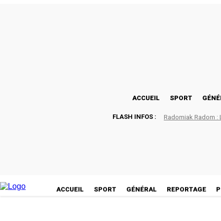
C
24
Lomé
samedi, août 8, 2026
ACCUEIL
SPORT
GÉNÉ
FLASH INFOS :
Radomiak Radom : La
ACCUEIL
SPORT
GÉNÉRAL
REPORTAGE
P