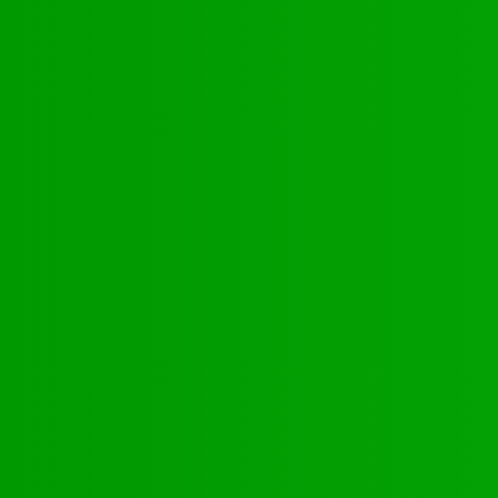
Santé
17
Environnement
11
SCIENCE - TECH
9
LIENS UTILES
Athlétisme
9
Politique de confidentialité
Mentions légales
À propos
Contact
Sponsors
- Advertisement -
Facebook
Instagram
VK