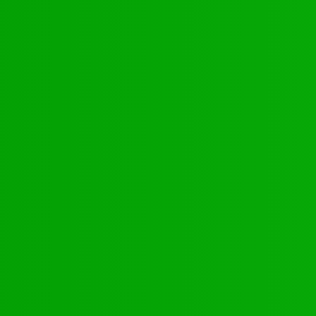
am FC et Béluga FC répondent présents
te
RTES FLAMBEAUX TOGOLAIS