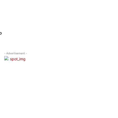
e
o
- Advertisement -