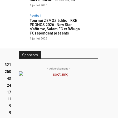
sacre individuel est en jeu
1 juillet 2026
Football
Tournoi ZEMOZ édition KKE
PRONOS 2026 : New Star
s’affirme, Salam FC et Béluga
FC répondent présents
1 juillet 2026
Sponsors
321
- Advertisement -
250
43
24
17
11
9
9