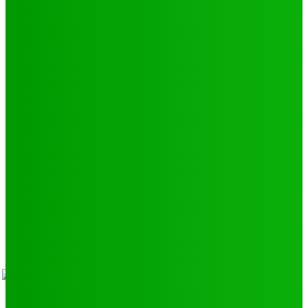
Football
250
Natation
43
Culture
24
Santé
17
Environnement
11
SCIENCE - TECH
9
LIENS UTILES
Athlétisme
9
Politique de confidentialité
Mentions légales
À propos
Contact
Sponsors
- Advertisement -