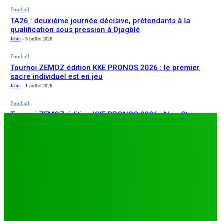
Football
TA26 : deuxième journée décisive, prétendants à la
qualification sous pression à Djagblé
Jabin
-
3 juillet 2026
Football
Tournoi ZEMOZ édition KKE PRONOS 2026 : le premier
sacre individuel est en jeu
Jabin
-
1 juillet 2026
Football
Tournoi ZEMOZ édition KKE PRONOS 2026 : New Star
ARTICLES RÉCENTS
s’affirme, Salam FC et Béluga FC répondent présents
Jabin
-
1 juillet 2026
Football
TA26 : deuxième journée décisive, prétendants à la
qualification sous pression à Djagblé
Jabin
-
3 juillet 2026
Football
Tournoi ZEMOZ édition KKE PRONOS 2026 : le premier
sacre individuel est en jeu
Jabin
-
1 juillet 2026