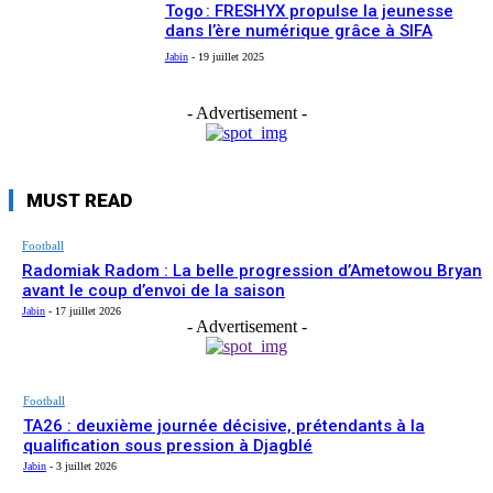
Togo : FRESHYX propulse la jeunesse
dans l’ère numérique grâce à SIFA
Jabin
-
19 juillet 2025
- Advertisement -
MUST READ
Football
Radomiak Radom : La belle progression d’Ametowou Bryan
avant le coup d’envoi de la saison
Jabin
-
17 juillet 2026
- Advertisement -
Football
TA26 : deuxième journée décisive, prétendants à la
qualification sous pression à Djagblé
Jabin
-
3 juillet 2026