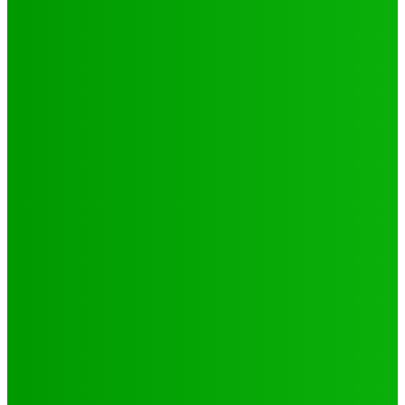
Environnement
Camp climat 2025 : la jeunesse en action pour une
Afrique résiliente
Jabin
-
16 mai 2025
Santé
4 voix féminines pour faire avancer les DSSR/PF : Récits
et réalités
Jabin
-
25 septembre 2025
Natation
JO 2024/ NATATION : DE LOMÉ A PARIS, LE PARCOURS DES
02 PORTES FLAMBEAUX TOGOLAIS
Hiler
-
29 octobre 2024
CATÉGORIES
Sport
321
Football
250
Natation
43
Culture
24
Santé
17