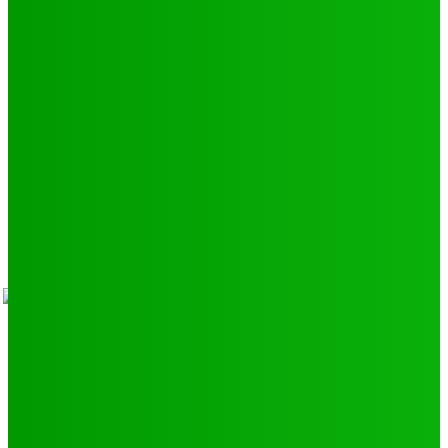
Environnement
11
SCIENCE - TECH
9
LIENS UTILES
Athlétisme
9
Politique de confidentialité
Mentions légales
À propos
Contact
Sponsors
- Advertisement -