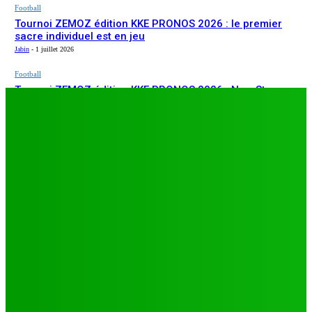
Football
Tournoi ZEMOZ édition KKE PRONOS 2026 : le premier
sacre individuel est en jeu
Jabin
-
1 juillet 2026
Football
Tournoi ZEMOZ édition KKE PRONOS 2026 : New Star
ARTICLES RÉCENTS
s’affirme, Salam FC et Béluga FC répondent présents
Jabin
-
1 juillet 2026
Football
TA26 : deuxième journée décisive, prétendants à la
qualification sous pression à Djagblé
Jabin
-
3 juillet 2026
Football
Tournoi ZEMOZ édition KKE PRONOS 2026 : le premier
sacre individuel est en jeu
Jabin
-
1 juillet 2026
Football
Tournoi ZEMOZ édition KKE PRONOS 2026 : New Star
s’affirme, Salam FC et Béluga FC répondent présents
Jabin
-
1 juillet 2026
LES PLUS LUS