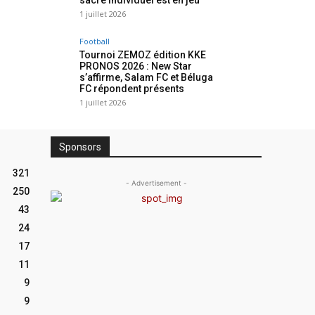
sacre individuel est en jeu
1 juillet 2026
Football
Tournoi ZEMOZ édition KKE
PRONOS 2026 : New Star
s’affirme, Salam FC et Béluga
FC répondent présents
1 juillet 2026
Sponsors
321
- Advertisement -
250
43
24
17
11
9
9